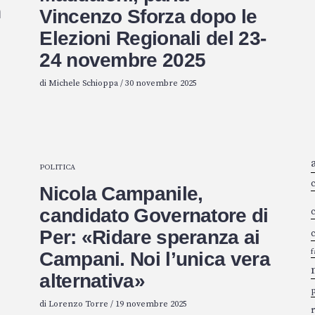
n
Vincenzo Sforza dopo le
Elezioni Regionali del 23-
24 novembre 2025
di
Michele Schioppa
/
30 novembre 2025
POLITICA
Nicola Campanile,
candidato Governatore di
c
Per: «Ridare speranza ai
c
f
Campani. Noi l’unica vera
alternativa»
p
di
Lorenzo Torre
/
19 novembre 2025