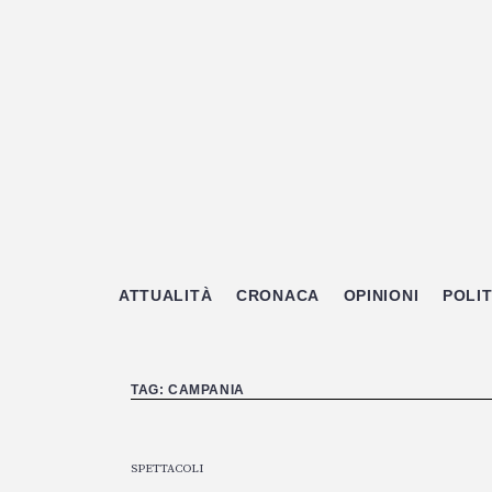
Passa
al
contenuto
ATTUALITÀ
CRONACA
OPINIONI
POLIT
TAG:
CAMPANIA
SPETTACOLI