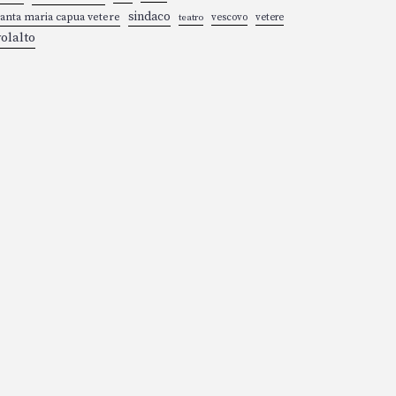
sindaco
anta maria capua vetere
teatro
vescovo
vetere
volalto