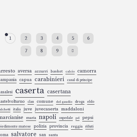
1
2
3
4
5
6
7
8
9
arresto
aversa
camorra
azzurri
basket
calcio
carabinieri
campania
capua
casal di principe
caserta
casertana
asalesi
comune
astelvolturno
droga
eldo
clan
del gaudio
juve
juvecaserta
maddaloni
italia
alchetti
napoli
marcianise
pepsi
maria
ospedale
pd
polizia
provincia
iedimonte matese
reggia
rifiuti
salvatore
san
roma
santa