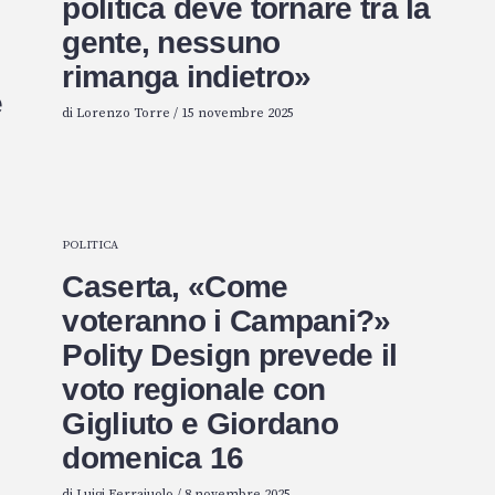
politica deve tornare tra la
gente, nessuno
rimanga indietro»
e
di
Lorenzo Torre
/
15 novembre 2025
POLITICA
Caserta, «Come
voteranno i Campani?»
Polity Design prevede il
voto regionale con
Gigliuto e Giordano
domenica 16
di
Luigi Ferraiuolo
/
8 novembre 2025