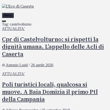
Passa
al
contenuto
Menu
Tag:
castelvolturno
ATTUALITA'
Cpr di Castelvolturno: si rispetti la
dignità umana. L’appello delle Acli di
Caserta
di
Antonio Luisè
/
26 aprile 2026
ATTUALITA'
Poli turistici locali, qualcosa si
muove. A Baia Domizia il primo Ptl
della Campania