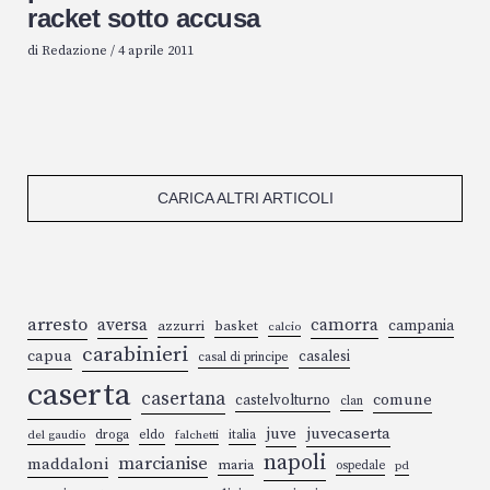
racket sotto accusa
di
Redazione
/
4 aprile 2011
CARICA ALTRI ARTICOLI
arresto
aversa
camorra
campania
azzurri
basket
calcio
carabinieri
capua
casalesi
casal di principe
caserta
casertana
comune
castelvolturno
clan
juve
juvecaserta
droga
eldo
italia
del gaudio
falchetti
napoli
marcianise
maddaloni
maria
ospedale
pd