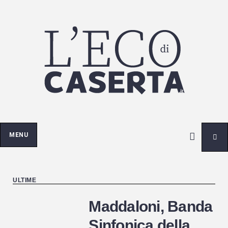
Passa
al
contenuto
MENU
ULTIME
Maddaloni, Banda
Sinfonica della