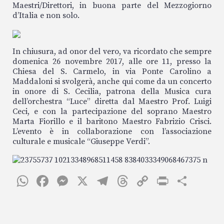
Maestri/Direttori, in buona parte del Mezzogiorno
d’Italia e non solo.
In chiusura, ad onor del vero, va ricordato che sempre
domenica 26 novembre 2017, alle ore 11, presso la
Chiesa del S. Carmelo, in via Ponte Carolino a
Maddaloni si svolgerà, anche qui come da un concerto
in onore di S. Cecilia, patrona della Musica cura
dell’orchestra “Luce” diretta dal Maestro Prof. Luigi
Ceci, e con la partecipazione del soprano Maestro
Marta Fiorillo e il baritono Maestro Fabrizio Crisci.
L’evento è in collaborazione con l’associazione
culturale e musicale “Giuseppe Verdi”.
W
F
M
X
T
T
C
P
C
h
ac
es
el
h
o
ri
o
at
e
se
eg
re
p
nt
n