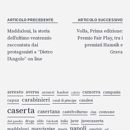
s
b
n
ra
a
y
di
A
o
ge
m
ds
Li
vi
p
o
r
n
di
Navigazione
ARTICOLO PRECEDENTE
ARTICOLO SUCCESSIVO
articoli
p
k
k
Maddaloni, la storia
Volla, Prima edizione:
dell’ultimo ventennio
Premio Fair Play, tra i
raccontata dai
premiati Hamsik e
protagonisti a “Dietro
Grava
l’Angolo” on line
arresto
aversa
camorra
campania
azzurri
basket
calcio
carabinieri
capua
casalesi
casal di principe
caserta
casertana
comune
castelvolturno
clan
juve
juvecaserta
droga
eldo
italia
del gaudio
falchetti
napoli
marcianise
maddaloni
maria
ospedale
pd