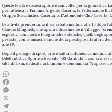
Queste le altre società sportive coinvolte: per la ginnastica L
per l’atletica la Fiamma Argento Caserta; la Federazione Kick
Gruppo Scacchistico Casertano; l’Automobile Club Caserta; l’A
Le attività prenderanno il via sabato mattina alle 10 dopo l’a
Claudio Minghetti, che aprirà ufficialmente il Villaggio “cre
espositivi con mostre fotografiche e statiche, quelli degli s
prevista, con le musiche anche della prestigiosa fanfara dei be
alle 19.
Dopo il prologo di sport, arte e cultura, domenica mattina al
Dilettantistica Sportiva Esercito “GS Garibaldi”, con la mezza
città di 1 km. dedicata ai bambini e denominata “A spasso
WhatsApp
Facebook
Messenger
X