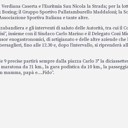
a Verdiana Caserta e l’Euritmia San Nicola la Strada; per la lott
 Boxing; il Gruppo Sportivo Pallatamburello Maddaloni; la Soci
ssociazione Sportiva Italiana e tante altre.
lzabandiera e gli interventi di saluto delle Autorità, tra cui i
misi”, insieme con il Sindaco Carlo Marino e il Delegato Coni M
ponsor enogastronomici, di artigianato e delle altre aziende c
rsaglieri, fino alle 12.30 e, dopo l’intervallo, si riprenderà al
le 9 precise partirà sempre dalla piazza Carlo 3° la diciassette
 maratona da 21 km., la gara podistica da 10 km., la passeggiata
 con mamma, papà e….Fido”.