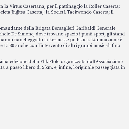
a la Virtus Casertana; per il pattinaggio la Roller Caserta;
età Jiujitsu Caserta,: la Società Taekwondo Caserta; il
l Comandante della Brigata Bersaglieri Garibaldi Generale
ichele De Simone, dove trovano spazio i punti sport, gli stand
he hanno fiancheggiato la kermesse podistica. L’animazione è
le 15.30 anche con l’intervento di altri gruppi musicali fino
sima edizione della Flik Flok, organizzata dall’Associazione
 a passo libero di 5 km. e, infine, l’originale passeggiata in