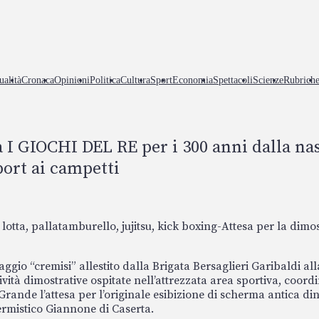
ualità
Cronaca
Opinioni
Politica
Cultura
Sport
Economia
Spettacoli
Scienze
Rubrich
a I GIOCHI DEL RE per i 300 anni dalla nas
port ai campetti
lotta, pallatamburello, jujitsu, kick boxing-Attesa per la di
aggio “cremisi” allestito dalla Brigata Bersaglieri Garibaldi al
vità dimostrative ospitate nell’attrezzata area sportiva, coor
 Grande l’attesa per l’originale esibizione di scherma antica d
rmistico Giannone di Caserta.