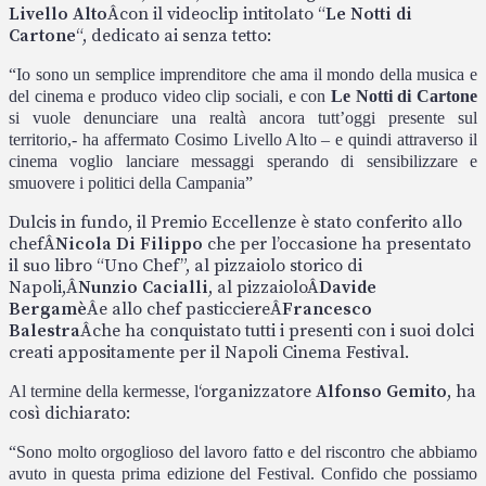
Livello Alto
Â
con il videoclip intitolato “
Le Notti di
Cartone
“, dedicato ai senza tetto:
“Io sono un semplice imprenditore che ama il mondo della musica e
del cinema e produco video clip sociali, e con
Le Notti di Cartone
si vuole denunciare una realtà ancora tutt’oggi presente sul
territorio,- ha affermato Cosimo Livello Alto – e quindi attraverso il
cinema voglio lanciare messaggi sperando di sensibilizzare e
smuovere i politici della Campania”
Dulcis in fundo, il Premio Eccellenze è stato conferito allo
chef
Â
Nicola Di Filippo
che per l’occasione ha presentato
il suo libro “Uno Chef”, al pizzaiolo storico di
Napoli,
Â
Nunzio Cacialli
, al pizzaiolo
Â
Davide
Bergamè
Â
e allo chef pasticciere
Â
Francesco
Balestra
Â
che ha conquistato tutti i presenti con i suoi dolci
creati appositamente per il Napoli Cinema Festival.
‘organizzatore
Alfonso Gemito
, ha
Al termine della kermesse, l
così dichiarato:
“Sono molto orgoglioso del lavoro fatto e del riscontro che abbiamo
avuto in questa prima edizione del Festival. Confido che possiamo