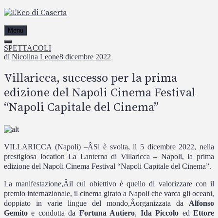
Passa
al
contenuto
Menu
SPETTACOLI
di
Nicolina Leone
8 dicembre 2022
Villaricca, successo per la prima
edizione del Napoli Cinema Festival
“Napoli Capitale del Cinema”
VILLARICCA (Napoli) –
Â
Si è svolta, il 5 dicembre 2022, nella
prestigiosa location La Lanterna di Villaricca – Napoli, la prima
edizione del Napoli Cinema Festival “Napoli Capitale del Cinema”.
La manifestazione,
Â
il cui obiettivo è quello di valorizzare con il
premio internazionale, il cinema girato a Napoli che varca gli oceani,
doppiato in varie lingue del mondo,
Â
organizzata da
Alfonso
Gemito
e condotta da
Fortuna Autiero
,
Ida Piccolo
ed
Ettore