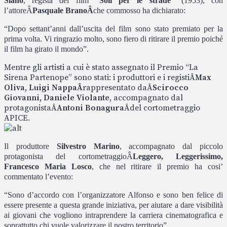
Siano
, regista del film
“Soli per le strade”
(1953), con
l’attore
Â
Pasquale Brano
Â
che commosso ha dichiarato:
“Dopo settant’anni dall’uscita del film sono stato premiato per la
prima volta. Vi ringrazio molto, sono fiero di ritirare il premio poiché
il film ha girato il mondo”.
Mentre gli artisti a cui è stato assegnato il Premio “La
Sirena Partenope” sono stati: i produttori e i registi
Â
Max
Oliva, Luigi Nappa
Â
rappresentato da
Â
Scirocco
Giovanni, Daniele Violante
, accompagnato dal
protagonista
Â
Antoni Bonagura
Â
del cortometraggio
APICE.
Il produttore
Silvestro Marino
, accompagnato dal piccolo
protagonista del cortometraggio
Â
Leggero, Leggerissimo,
Francesco Maria Losco
, che nel ritirare il premio ha cosi’
commentato l’evento:
“Sono d’accordo con l’organizzatore Alfonso e sono ben felice di
essere presente a questa grande iniziativa, per aiutare a dare visibilità
ai giovani che vogliono intraprendere la carriera cinematografica e
soprattutto chi vuole valorizzare il nostro territorio”.