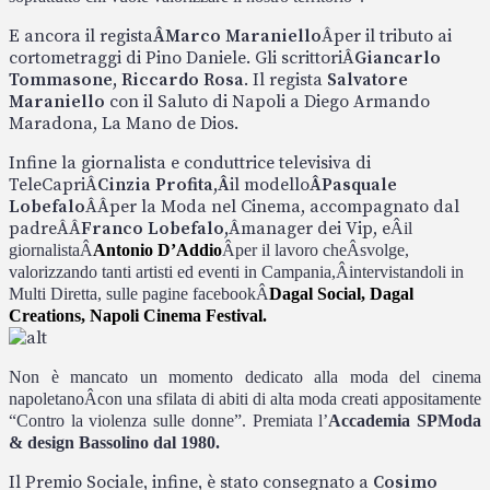
E ancora il regista
Â
Marco Maraniello
Â
per il tributo ai
cortometraggi di Pino Daniele. Gli scrittori
Â
Giancarlo
Tommasone, Riccardo Rosa
. Il regista
Salvatore
Maraniello
con il Saluto di Napoli a Diego Armando
Maradona, La Mano de Dios.
Infine la giornalista e conduttrice televisiva di
TeleCapri
Â
Cinzia Profita,
Â
il modello
Â
Pasquale
Lobefalo
ÂÂ
per la Moda nel Cinema, accompagnato dal
padre
ÂÂ
Franco Lobefalo,
Â
manager dei Vip, e
Â
il
giornalista
Â
Antonio D’Addio
Â
per il lavoro che
Â
svolge,
valorizzando tanti artisti ed eventi in Campania,
Â
intervistandoli in
Multi Diretta, sulle pagine facebook
Â
Dagal Social, Dagal
Creations, Napoli Cinema Festival.
Non è mancato un momento dedicato alla m
oda del cinema
napoletano
Â
con una sfilata di abiti di alta moda creati appositamente
“Contro la violenza sulle donne”. Premiata l’
Accademia SPModa
& design Bassolino dal 1980.
Il Premio Sociale, infine, è stato consegnato a
Cosimo