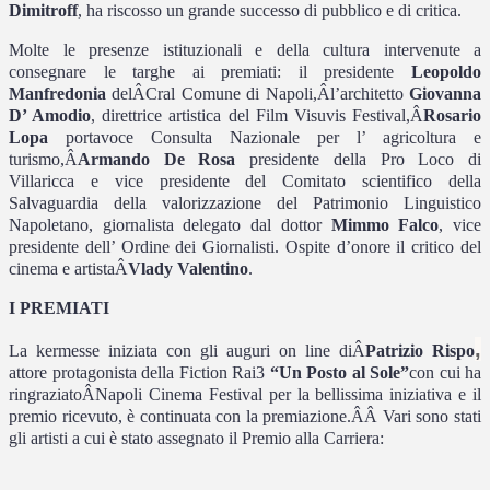
Dimitroff
, ha riscosso un grande successo di pubblico e di critica.
Molte le presenze istituzionali e della cultura intervenute a
consegnare le targhe ai premiati: il presidente
Leopoldo
Manfredonia
del
Â
Cral Comune di Napoli,
Â
l’architetto
Giovanna
D’ Amodio
, direttrice artistica del Film Visuvis Festival,
Â
Rosario
Lopa
portavoce Consulta Nazionale per l’ agricoltura e
turismo,
Â
Armando De Rosa
presidente della Pro Loco di
Villaricca e vice presidente del Comitato scientifico della
Salvaguardia della valorizzazione del Patrimonio Linguistico
Napoletano, giornalista delegato dal dottor
Mimmo Falco
, vice
presidente dell’ Ordine dei Giornalisti. O
spite d’onore il critico del
cinema e artista
Â
Vlady Valentino
.
I PREMIATI
,
La kermesse iniziata con gli auguri on line di
Â
Patrizio Rispo
attore protagonista della Fiction Rai3
“Un Posto al Sole”
con cui ha
ringraziato
Â
Napoli Cinema Festival per la bellissima iniziativa e il
premio ricevuto, è continuata con la premiazione.
ÂÂ
Vari sono stati
gli artisti a cui è stato assegnato il Premio alla Carriera: