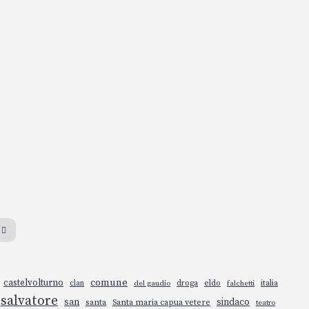
comune
castelvolturno
droga
eldo
italia
clan
del gaudio
falchetti
salvatore
san
sindaco
santa
Santa maria capua vetere
teatro