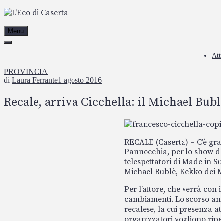
Passa
al
contenuto
Menu
Att
PROVINCIA
di
Laura Ferrante
1 agosto 2016
Recale, arriva Cicchella: il Michael Bub
RECALE (Caserta) – C’è gran
Pannocchia, per lo show del
telespettatori di Made in 
Michael Bublè, Kekko dei M
Per l’attore, che verrà con i
cambiamenti. Lo scorso ann
recalese, la cui presenza at
organizzatori vogliono rip