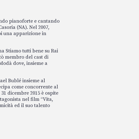
ando pianoforte e cantando
Casoria (NA). Nel 2007,
oi una apparizione in
 Stiamo tutti bene su Rai
ntò membro del cast di
i Modà dove, insieme a
ael Bublé insieme al
ecipa come concorrente al
l 31 dicembre 2015 è ospite
tagonista nel film “Vita,
icità ed il suo talento