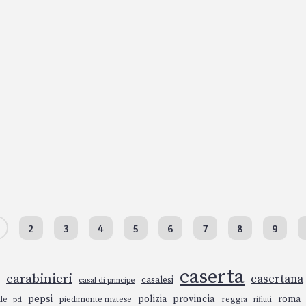
2
3
4
5
6
7
8
9
caserta
carabinieri
casertana
casalesi
casal di principe
pepsi
polizia
provincia
roma
piedimonte matese
reggia
rifiuti
le
pd