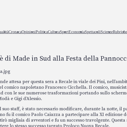
ualità
Cronaca
Opinioni
Politica
Cultura
Sport
Economia
Spettacoli
Scienze
Rubrich
lè di Made in Sud alla Festa della Pannoc
de attesa per questa sera a Recale in viale dei Pini, nell’ambit
 comico napoletano Francesco Cicchella. Il comico, musicista e
Sud con le sue numerose trasformazioni portando sullo scherm
odà e Gigi d’Alessio.
l suo staff, è stato necessario modificare, durante la notte, il p
o fu il comico Paolo Caiazza a partecipare alla XI edizione 
tirò migliaia di avventori e fu un successo travolgente. Questa 
etere lo stesso successo targato Proloco Nuova Recale.