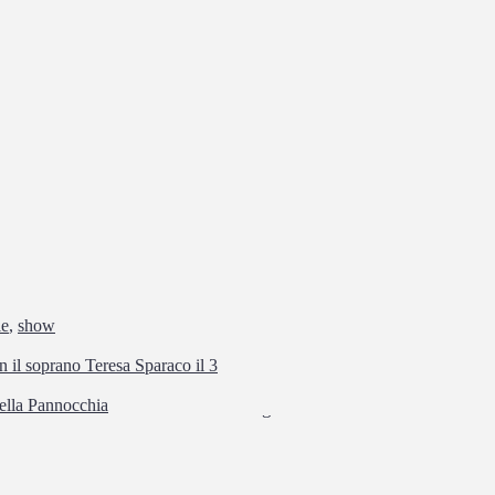
le
,
show
 il soprano Teresa Sparaco il 3
della Pannocchia