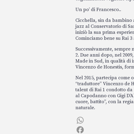
Un po’ di Francesco..
Cicchella, sin da bambino 
jazz al Conservatorio di San
iniziò la sua prima esperie
Cominciamo bene su Rai 3 a 
Successivamente, sempre n
2. Due anni dopo, nel 2009
Made in Sud, in qualità di 
Vincenzo de Honestis, for
Nel 2015, partecipa come o
“traduttore” Vincenzo de H
talent di Rai 1 condotto da
al Capodanno con Gigi D’Ales
cuore, battito”, con la regi
naturale.
W