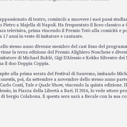
appassionato di teatro, cominciò a muovere i suoi passi studi
 Pietro a Majella di Napoli. Ha frequentato il liceo classico a 
nza televisiva, prima vincendo il Premio Totò alla comicità e p
17 anni in veste di imitatore e cantante.
ello stesso anno divenne membro del cast fisso del programma
, vinse la terza edizione del Premio Alighiero Noschese e dive
imitatore di Michael Bublé, Gigi D’Alessio e Kekko Silvestre de
ma il duo Doppia Coppia.
spite alla prima serata del Festival di Sanremo, imitando Mich
onestis, poi, da settembre a novembre dello stesso anno part
 Carlo Conti, Tale e Quale Show, vincendo la quinta edizione. I
sio, in Piazza della Libertà a Bari. Il 2016, lo vede attore pro
a di Sergio Colabona. E questa sera sarà a Recale con la sua com