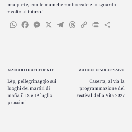
mia parte, con le maniche rimboccate e lo sguardo
rivolto al futuro.”
W
F
M
X
T
T
C
P
C
h
ac
es
el
h
o
ri
o
at
e
se
eg
re
p
nt
n
s
b
n
ra
a
y
di
A
o
ge
m
ds
Li
vi
p
o
r
n
di
Navigazione
ARTICOLO PRECEDENTE
ARTICOLO SUCCESSIVO
articoli
p
k
k
Lèp, pellegrinaggio sui
Caserta, al via la
luoghi dei martiri di
programmazione del
mafia il 18 e 19 luglio
Festival della Vita 2027
prossimi