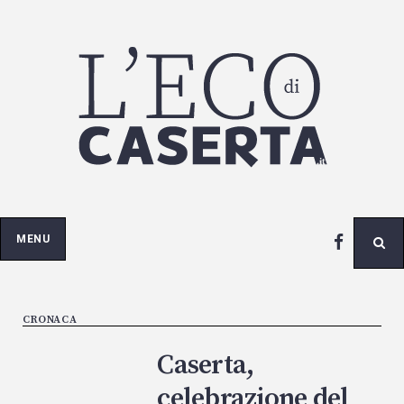
Passa
al
contenuto
MENU
CRONACA
Caserta,
celebrazione del