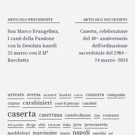
s
b
n
ra
a
y
di
A
o
ge
m
ds
Li
vi
p
o
r
n
di
Navigazione
ARTICOLO PRECEDENTE
ARTICOLO SUCCESSIVO
articoli
p
k
k
San Marco Evangelista,
Caserta, celebrazione
I canti della Passione
del 40^ anniversario
con la Desolata lunedì
dell’ordinazione
25 marzo con il M°
sacerdotale del 1984 –
Barchetta
24 marzo -2024
arresto
aversa
camorra
campania
azzurri
basket
calcio
carabinieri
capua
casalesi
casal di principe
caserta
casertana
comune
castelvolturno
clan
juve
juvecaserta
droga
eldo
italia
del gaudio
falchetti
napoli
marcianise
maddaloni
maria
ospedale
pd