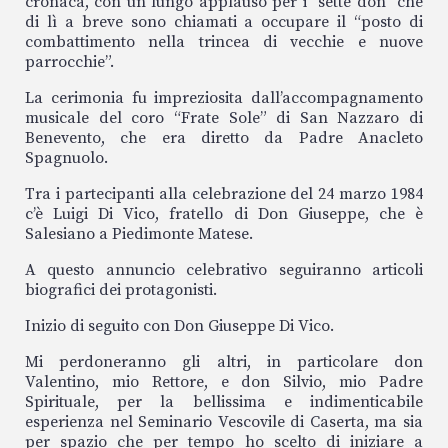
cronaca, con un lungo applauso per i “sette don” che
di lì a breve sono chiamati a occupare il “posto di
combattimento nella trincea di vecchie e nuove
parrocchie”.
La cerimonia fu impreziosita dall’accompagnamento
musicale del coro “Frate Sole” di San Nazzaro di
Benevento, che era diretto da Padre Anacleto
Spagnuolo.
Tra i partecipanti alla celebrazione del 24 marzo 1984
c’è Luigi Di Vico, fratello di Don Giuseppe, che è
Salesiano a Piedimonte Matese.
A questo annuncio celebrativo seguiranno articoli
biografici dei protagonisti.
Inizio di seguito con Don Giuseppe Di Vico.
Mi perdoneranno gli altri, in particolare don
Valentino, mio Rettore, e don Silvio, mio Padre
Spirituale, per la bellissima e indimenticabile
esperienza nel Seminario Vescovile di Caserta, ma sia
per spazio che per tempo ho scelto di iniziare a