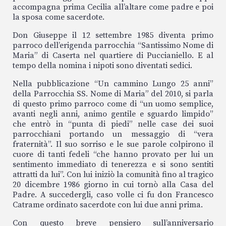
accompagna prima Cecilia all’altare come padre e poi
la sposa come sacerdote.
Don Giuseppe il 12 settembre 1985 diventa primo
parroco dell’erigenda parrocchia “Santissimo Nome di
Maria” di Caserta nel quartiere di Puccianiello. E al
tempo della nomina i nipoti sono diventati sedici.
Nella pubblicazione “Un cammino Lungo 25 anni”
della Parrocchia SS. Nome di Maria” del 2010, si parla
di questo primo parroco come di “un uomo semplice,
avanti negli anni, animo gentile e sguardo limpido”
che entrò in “punta di piedi” nelle case dei suoi
parrocchiani portando un messaggio di “vera
fraternità”. Il suo sorriso e le sue parole colpirono il
cuore di tanti fedeli “che hanno provato per lui un
sentimento immediato di tenerezza e si sono sentiti
attratti da lui”. Con lui iniziò la comunità fino al tragico
20 dicembre 1986 giorno in cui tornò alla Casa del
Padre. A succedergli, caso volle ci fu don Francesco
Catrame ordinato sacerdote con lui due anni prima.
Con questo breve pensiero sull’anniversario