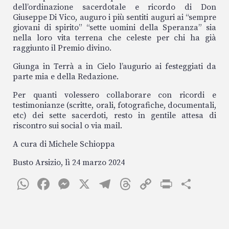
dell’ordinazione sacerdotale e ricordo di Don
Giuseppe Di Vico, auguro i più sentiti auguri ai “sempre
giovani di spirito” “sette uomini della Speranza” sia
nella loro vita terrena che celeste per chi ha già
raggiunto il Premio divino.
Giunga in Terrà a in Cielo l’augurio ai festeggiati da
parte mia e della Redazione.
Per quanti volessero collaborare con ricordi e
testimonianze (scritte, orali, fotografiche, documentali,
etc) dei sette sacerdoti, resto in gentile attesa di
riscontro sui social o via mail.
A cura di Michele Schioppa
Busto Arsizio, lì 24 marzo 2024
W
F
M
X
T
T
C
P
C
h
ac
es
el
h
o
ri
o
at
e
se
eg
re
p
nt
n