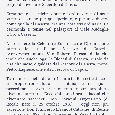
sogno di diventare Sacerdoti di Cristo.
Certamente la celebrazione e l’ordinazione di sette
sacerdoti, anche per quel periodo, e per una diocesi
come quella di Caserta, era una cosa straordinaria. La
cerimonia si tenne nel palasport di viale Medaglie
d’Oro a Caserta.
A presedere la Celebrare Eucaristica e l’Ordinazione
sacerdotale fu l’allora Vescovo di Caserta,
l’Arcivescovo mons. Vito Roberti. E caso della vita
vuole che anche oggi la Diocesi di Caserta, e solo da
qualche mese, è guidata dal Vescovo di Caserta, mons.
Pietro Lagnese, che è Arcivescovo di Capua.
Torniamo a quella data di 40 anni fa. Ben sette diaconi
si prepararono tutta la mattina, e nei giorni
precedenti, a vivere il momento in cui sarebbero
diventati sacerdoti. Ecco chi sono i sette diaconi che
divennero sacerdoti: Don Giovanni Argenziano (di
Recale nato il 25 ottobre 1956) – oggi non più
sacerdote, Don Francesco (Franco) Catrame (di Recale
il 17 aprile 1957), Don Giuseppe Di Vico (nato il 4