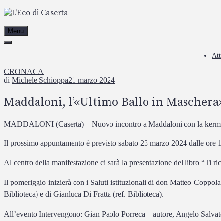
Passa
al
contenuto
Menu
Att
CRONACA
di
Michele Schioppa
21 marzo 2024
Maddaloni, l’«Ultimo Ballo in Maschera»
MADDALONI (Caserta) – Nuovo incontro a Maddaloni con la kermesse 
Il prossimo appuntamento è previsto sabato 23 marzo 2024 dalle ore 1
Al centro della manifestazione ci sarà la presentazione del libro “Ti 
Il pomeriggio inizierà con i Saluti istituzionali di don Matteo Coppo
Biblioteca) e di Gianluca Di Fratta (ref. Biblioteca).
All’evento Intervengono: Gian Paolo Porreca – autore, Angelo Salvato