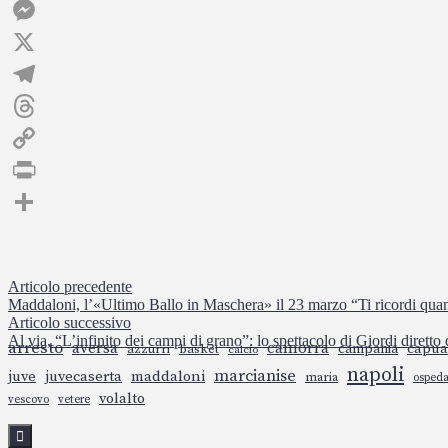
Facebook
Messenger
X
Telegram
Threads
Copy
Link
Print
Condividi
Navigazione
Articolo precedente
Maddaloni, l’«Ultimo Ballo in Maschera» il 23 marzo “Ti ricordi quan
articoli
Articolo successivo
Al via, “L’infinito dei campi di grano”: lo spettacolo di Giordi diretto
arresto
aversa
camorra
campania
capua
azzurri
basket
calcio
napoli
marcianise
juve
juvecaserta
maddaloni
maria
ospeda
volalto
vescovo
vetere