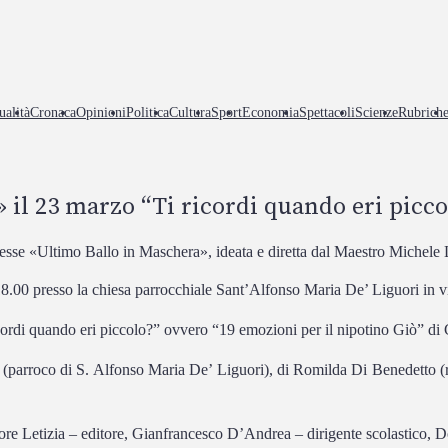
ualità
Cronaca
Opinioni
Politica
Cultura
Sport
Economia
Spettacoli
Scienze
Rubrich
 il 23 marzo “Ti ricordi quando eri picco
«Ultimo Ballo in Maschera», ideata e diretta dal Maestro Michele L
8.00 presso la chiesa parrocchiale Sant’Alfonso Maria De’ Liguori in 
ricordi quando eri piccolo?” ovvero “19 emozioni per il nipotino Giò” di
la (parroco di S. Alfonso Maria De’ Liguori), di Romilda Di Benedetto 
re Letizia – editore, Gianfrancesco D’Andrea – dirigente scolastico, D