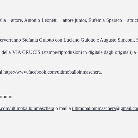
lla – attore, Antonio Leonetti – attore junior, Eufemia Sparaco – attri
ico interverranno Stefania Guiotto con Luciano Guiotto e Augusto Simeoni
one della VIA CRUCIS (stampe/riproduzioni in digitale dagli originali) 
al
https://www.facebook.com/ultimoballoinmaschera
.
erranno.
.com/ultimoballoinmaschera
o mail a
ultimoballoinmaschera@gmail.co