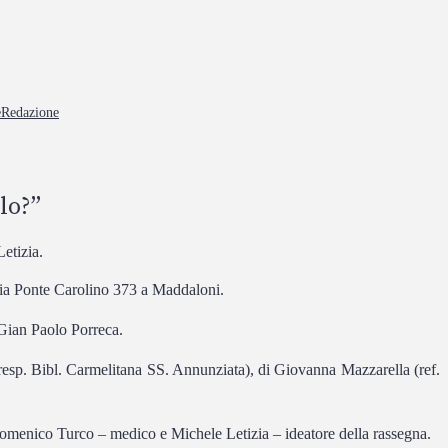
e
Redazione
lo?”
etizia.
via Ponte Carolino 373 a Maddaloni.
 Gian Paolo Porreca.
(resp. Bibl. Carmelitana SS. Annunziata), di Giovanna Mazzarella (ref.
omenico Turco – medico e Michele Letizia – ideatore della rassegna.