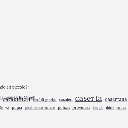
do eri piccolo?”
caserta
 da Giancarlo Moretti
carabinieri
casertana
casalesi
casal di principe
pepsi
polizia
provincia
roma
piedimonte matese
reggia
rifiuti
le
pd