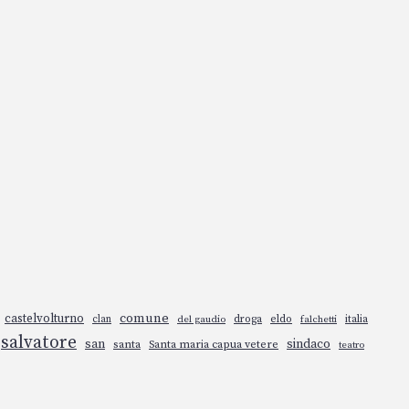
comune
castelvolturno
droga
eldo
italia
clan
del gaudio
falchetti
salvatore
san
sindaco
santa
Santa maria capua vetere
teatro