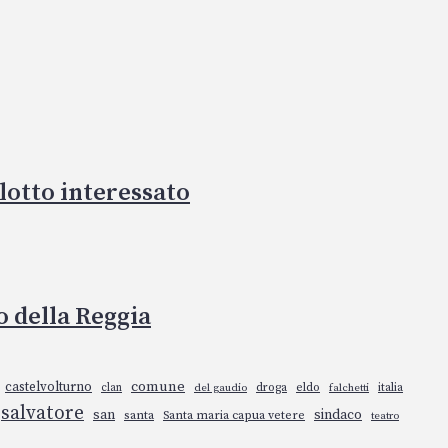
 lotto interessato
co della Reggia
comune
castelvolturno
droga
eldo
italia
clan
del gaudio
falchetti
salvatore
san
sindaco
santa
Santa maria capua vetere
teatro