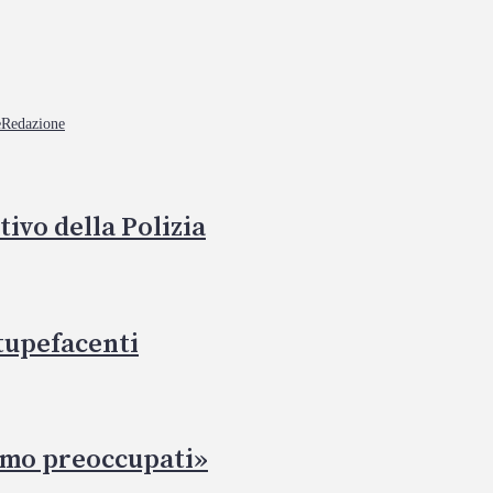
e
Redazione
ivo della Polizia
stupefacenti
iamo preoccupati»