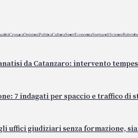
ualità
Cronaca
Opinioni
Politica
Cultura
Sport
Economia
Spettacoli
Scienze
Rubrich
anatisi da Catanzaro: intervento tempest
: 7 indagati per spaccio e traffico di 
li uffici giudiziari senza formazione, s