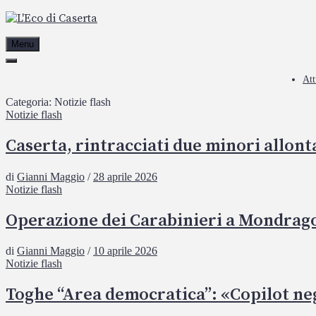
Passa
al
contenuto
Menu
Att
Categoria:
Notizie flash
Notizie flash
Caserta, rintracciati due minori allont
di
Gianni Maggio
/
28 aprile 2026
Notizie flash
Operazione dei Carabinieri a Mondragone
di
Gianni Maggio
/
10 aprile 2026
Notizie flash
Toghe “Area democratica”: «Copilot neg