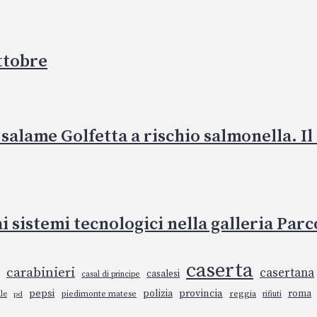
ottobre
 salame Golfetta a rischio salmonella. Il
ai sistemi tecnologici nella galleria Par
caserta
carabinieri
casertana
casalesi
casal di principe
pepsi
polizia
provincia
roma
piedimonte matese
reggia
rifiuti
le
pd