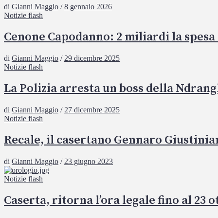
di
Gianni Maggio
/
8 gennaio 2026
Notizie flash
Cenone Capodanno: 2 miliardi la spesa 
di
Gianni Maggio
/
29 dicembre 2025
Notizie flash
La Polizia arresta un boss della Ndrang
di
Gianni Maggio
/
27 dicembre 2025
Notizie flash
Recale, il casertano Gennaro Giustinia
di
Gianni Maggio
/
23 giugno 2023
Notizie flash
Caserta, ritorna l’ora legale fino al 23 