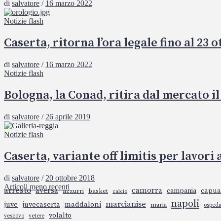
di
salvatore
/
16 marzo 2022
Notizie flash
Caserta, ritorna l’ora legale fino al 23 
di
salvatore
/
16 marzo 2022
Notizie flash
Bologna, la Conad, ritira dal mercato il
di
salvatore
/
26 aprile 2019
Notizie flash
Caserta, variante off limitis per lavori 
di
salvatore
/
20 ottobre 2018
Navigazione
Articoli meno recenti
arresto
aversa
camorra
campania
capua
azzurri
basket
calcio
articoli
napoli
marcianise
juve
juvecaserta
maddaloni
maria
ospeda
volalto
vescovo
vetere